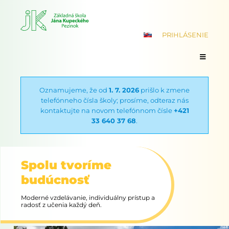
PRIHLÁSENIE
Oznamujeme, že od
1. 7. 2026
prišlo k zmene
telefónneho čísla školy; prosíme, odteraz nás
kontaktujte na novom telefónnom čísle
+421
33 640 37 68
.
Spolu tvoríme
budúcnosť
Moderné vzdelávanie, individuálny prístup a
radosť z učenia každý deň.