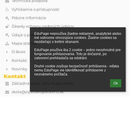
Technická podpora
Vyhlásenie o prístupnosti
Právne informácie
Zásady ochrany osobných údajov
EduPage nepoužíva žiadne reklamné, analytické alebo 
Údaje o prevádzkovateľovi
iné súkromie ohrozujúce cookies. Žiadne cookies sa 
nezdieľajú s tretími stranami.

Mapa stránok
EduPage používa iba 2 cookie – jedno nevyhnutné pre 
O škole
fungovanie prihlasovania. Toto je dočasné, po 
zatvorení prehliadača sa odstráni.

Kontakt
Druhé cookie zvyšuje bezpečnosť prihlásenia - vďaka 
Novinky
nemu EduPage vie identifikovať prihlásenie z 
neznámeho počítača.
Kontakt
Základná škola Jána Kupeckého
Ok
skola@zsjanakupeckeho.sk
Kupeckého 74
90201 Pezinok
Slovakia
IČO: 36062171
DIČ: 2021603914