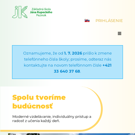
PRIHLÁSENIE
Oznamujeme, že od
1. 7. 2026
prišlo k zmene
telefónneho čísla školy; prosíme, odteraz nás
kontaktujte na novom telefónnom čísle
+421
33 640 37 68
.
Spolu tvoríme
budúcnosť
Moderné vzdelávanie, individuálny prístup a
radosť z učenia každý deň.