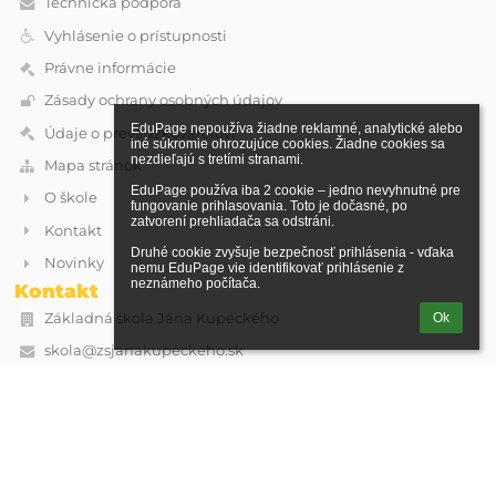
Technická podpora
Vyhlásenie o prístupnosti
Právne informácie
Zásady ochrany osobných údajov
EduPage nepoužíva žiadne reklamné, analytické alebo 
Údaje o prevádzkovateľovi
iné súkromie ohrozujúce cookies. Žiadne cookies sa 
nezdieľajú s tretími stranami.

Mapa stránok
EduPage používa iba 2 cookie – jedno nevyhnutné pre 
O škole
fungovanie prihlasovania. Toto je dočasné, po 
zatvorení prehliadača sa odstráni.

Kontakt
Druhé cookie zvyšuje bezpečnosť prihlásenia - vďaka 
Novinky
nemu EduPage vie identifikovať prihlásenie z 
neznámeho počítača.
Kontakt
Základná škola Jána Kupeckého
Ok
skola@zsjanakupeckeho.sk
Kupeckého 74
90201 Pezinok
Slovakia
IČO: 36062171
DIČ: 2021603914